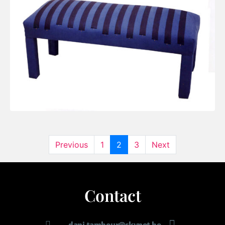
Previous
1
2
3
Next
Contact
dani.tambour@skynet.be